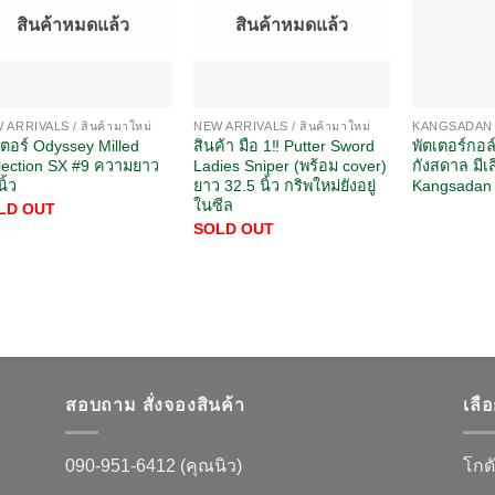
สินค้าหมดแล้ว
สินค้าหมดแล้ว
 ARRIVALS / สินค้ามาใหม่
NEW ARRIVALS / สินค้ามาใหม่
KANGSADAN
เตอร์ Odyssey Milled
สินค้า มือ 1‼️ Putter Sword
พัตเตอร์กอ
lection SX #9 ความยาว
Ladies Sniper (พร้อม cover)
กังสดาล มีเ
ิ้ว
ยาว 32.5 นิ้ว กริพใหม่ยังอยู่
Kangsadan 
ในซีล
LD OUT
SOLD OUT
สอบถาม สั่งจองสินค้า
เลื
090-951-6412 (คุณนิว)
โกดั