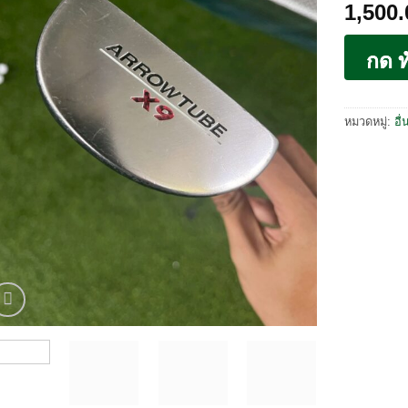
1,500
กด ท
หมวดหมู่:
อื่