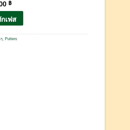
.00
฿
ักเฟส
นๆ
,
Putters