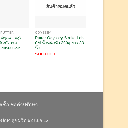
สินค้าหมดแล้ว
 PUTTER
ODYSSEY
SCOTTY CAMERON
ล์ฟคุณภาพสูง
Putter Odyssey Stroke Lab
พัตเตอร์ Scotty Ca
สียงกังวาล
6M น้ำหนักหัว 360g ยาว 33
GOLO 3 (พร้อม cove
Putter Golf
นิ้ว
ความยาว 34 นิ้ว
SOLD OUT
7,500.00
฿
อกซื้อ ขอคำปรึกษา
งลับๆ สุขุมวิท 62 แยก 12