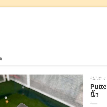
้อ
หน้าหลัก
/
Putte
นิ้ว