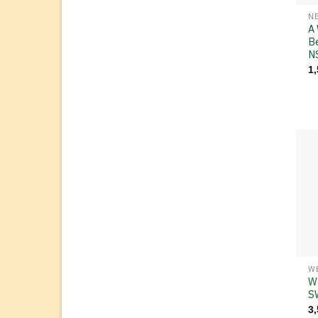
A
Be
N
1
W
W
S
3