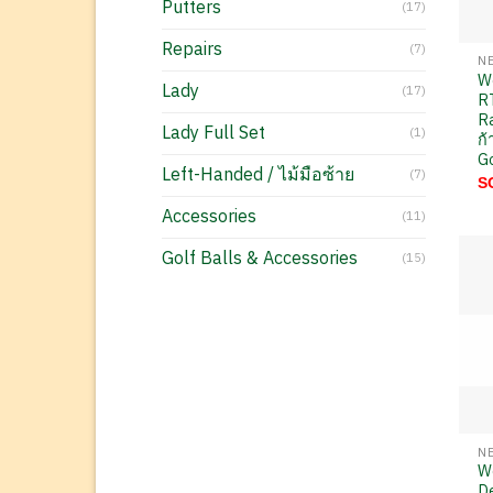
Putters
(17)
Repairs
(7)
W
Lady
(17)
R
R
Lady Full Set
(1)
ก้
G
Left-Handed / ไม้มือซ้าย
(7)
S
Accessories
(11)
Golf Balls & Accessories
(15)
We
De