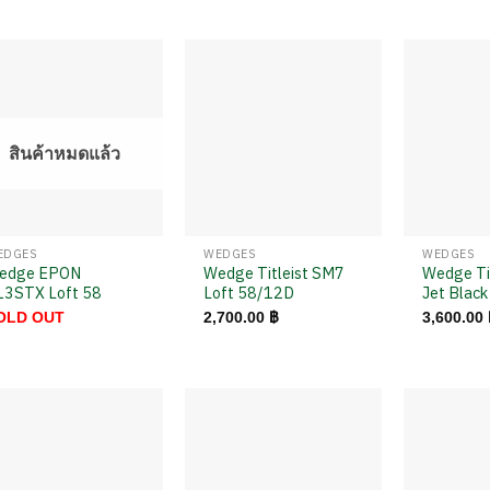
สินค้าหมดแล้ว
EDGES
WEDGES
WEDGES
edge EPON
Wedge Titleist SM7
Wedge Ti
13STX Loft 58
Loft 58/12D
Jet Blac
OLD OUT
2,700.00
฿
3,600.00