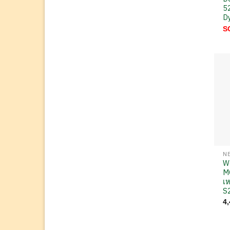
52
D
S
W
M
เห
S
4