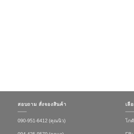
สอบถาม สั่งจองสินค้า
เลื
090-951-6412 (คุณนิว)
โกดั