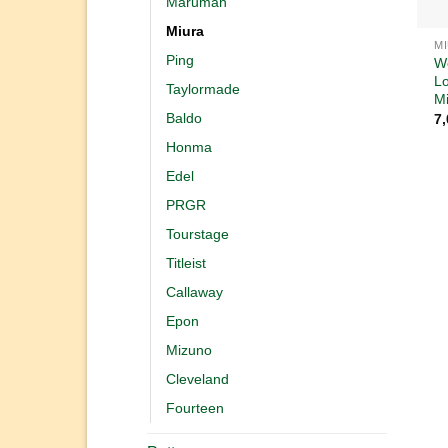
Maruman
Miura
M
Ping
W
Lo
Taylormade
Mi
Baldo
7
Honma
Edel
PRGR
Tourstage
Titleist
Callaway
Epon
Mizuno
Cleveland
Fourteen