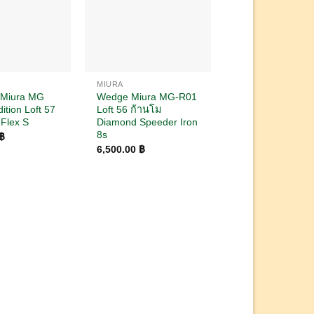
MIURA
 Miura MG
Wedge Miura MG-R01
ition Loft 57
Loft 56 ก้านโม
 Flex S
Diamond Speeder Iron
8s
฿
6,500.00
฿