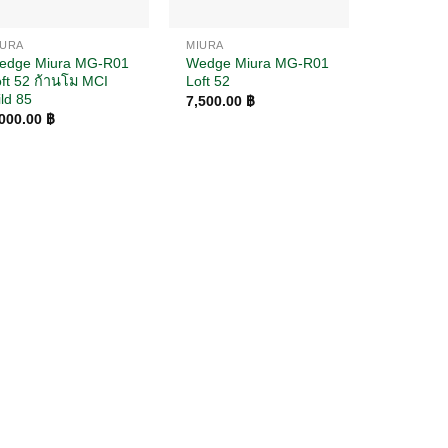
IURA
MIURA
edge Miura MG-R01
Wedge Miura MG-R01
ft 52 ก้านโม MCI
Loft 52
ld 85
7,500.00
฿
,000.00
฿