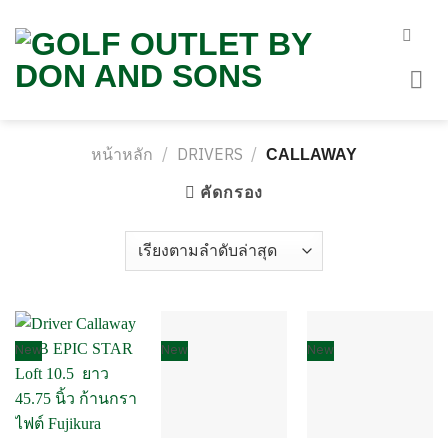
Skip
to
content
หน้าหลัก
/
DRIVERS
/
CALLAWAY
คัดกรอง
New
New
New