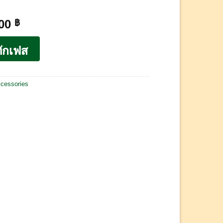
.00
฿
ักเฟส
cessories