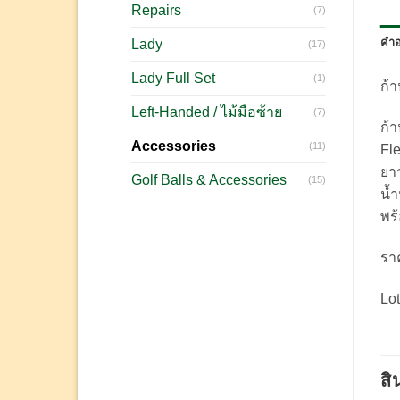
Repairs
(7)
คำอ
Lady
(17)
Lady Full Set
(1)
ก้า
Left-Handed / ไม้มือซ้าย
(7)
ก้
Accessories
(11)
Fl
ยาว
Golf Balls & Accessories
(15)
น้ำ
พร
รา
Lot
สิ