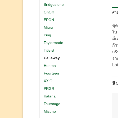
Bridgestone
OnOff
คำอ
EPON
ชุ
Miura
ใบ
Ping
มีเ
Taylormade
ก้
Titleist
กร
Callaway
รา
Lot
Honma
Fourteen
XXIO
สิ
PRGR
Katana
Tourstage
Mizuno