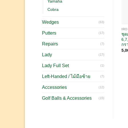
Yamaha
Cobra
Wedges
(63)
IRO
Putters
(17)
ชุด
6,7
Repairs
(7)
กรา
5,0
Lady
(17)
Lady Full Set
(1)
Left-Handed / ไม้มือซ้าย
(7)
Accessories
(12)
Golf Balls & Accessories
(15)