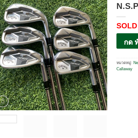
N.S.
SOLD
กด ท
หมวดหมู่:
Ne
Callaway