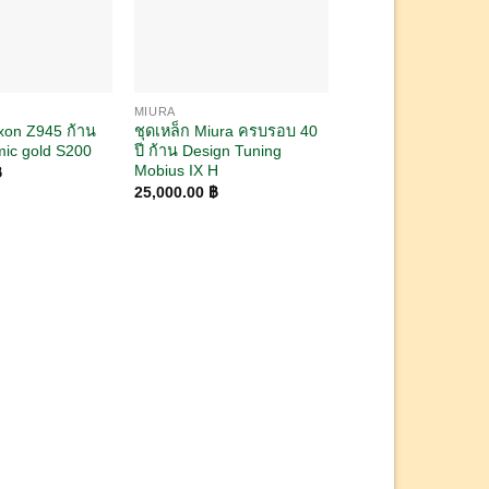
MIURA
IRON SETS / ชุดเหล็ก
ixon Z945 ก้าน
ชุดเหล็ก Miura ครบรอบ 40
ชุดเหล็ก PRGR iD n
mic gold S200
ปี ก้าน Design Tuning
Black ก้านเหล็ก NS 
Mobius IX H
950gh Flex S
฿
25,000.00
฿
5,500.00
฿