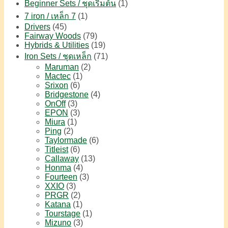
Beginner Sets / ชุดเริ่มต้น
(1)
7 iron / เหล็ก 7
(1)
Drivers
(45)
Fairway Woods
(79)
Hybrids & Utilities
(19)
Iron Sets / ชุดเหล็ก
(71)
Maruman
(2)
Mactec
(1)
Srixon
(6)
Bridgestone
(4)
OnOff
(3)
EPON
(3)
Miura
(1)
Ping
(2)
Taylormade
(6)
Titleist
(6)
Callaway
(13)
Honma
(4)
Fourteen
(3)
XXIO
(3)
PRGR
(2)
Katana
(1)
Tourstage
(1)
Mizuno
(3)