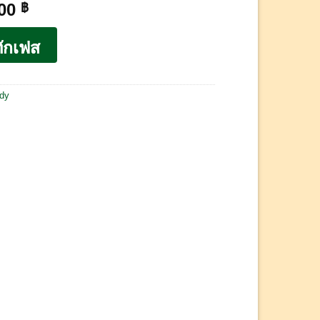
.00
฿
ักเฟส
dy