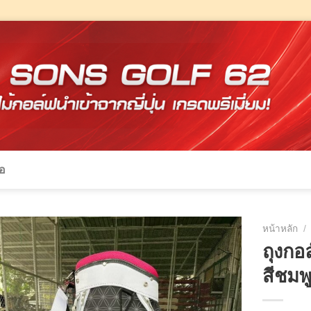
้อ
หน้าหลัก
/
ถุงกอ
สีชมพ