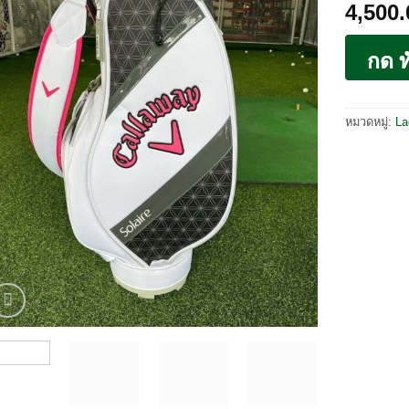
4,500
กด ท
หมวดหมู่:
La