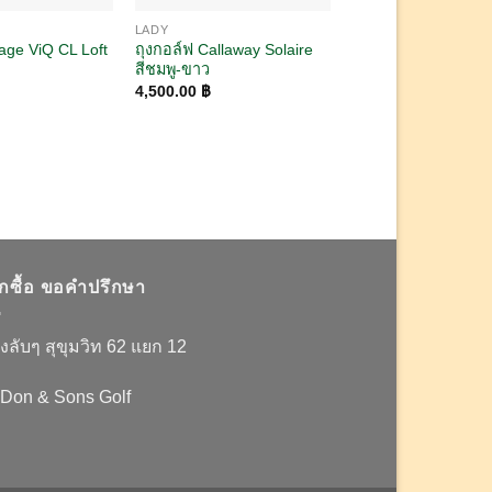
LADY
FAIRWAY WOODS
age ViQ CL Loft
ถุงกอล์ฟ Callaway Solaire
FW5 PHYZ CL Loft 
สีชมพู-ขาว
2,200.00
฿
4,500.00
฿
อกซื้อ ขอคำปรึกษา
งลับๆ สุขุมวิท 62 แยก 12
 Don & Sons Golf