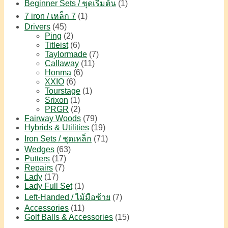
Beginner Sets / ชุดเริ่มต้น
(1)
7 iron / เหล็ก 7
(1)
Drivers
(45)
Ping
(2)
Titleist
(6)
Taylormade
(7)
Callaway
(11)
Honma
(6)
XXIO
(6)
Tourstage
(1)
Srixon
(1)
PRGR
(2)
Fairway Woods
(79)
Hybrids & Utilities
(19)
Iron Sets / ชุดเหล็ก
(71)
Wedges
(63)
Putters
(17)
Repairs
(7)
Lady
(17)
Lady Full Set
(1)
Left-Handed / ไม้มือซ้าย
(7)
Accessories
(11)
Golf Balls & Accessories
(15)