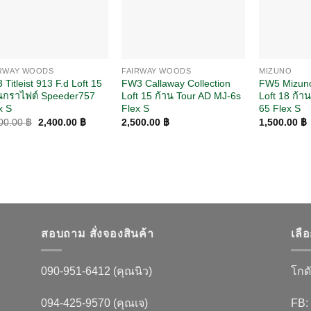
IRWAY WOODS
FAIRWAY WOODS
MIZUNO
 Titleist 913 F.d Loft 15
FW3 Callaway Collection
FW5 Mizun
นกราไฟต์ Speeder757
Loft 15 ก้าน Tour AD MJ-6s
Loft 18 ก้า
x S
Flex S
65 Flex S
Original
Current
00.00
฿
2,400.00
฿
2,500.00
฿
1,500.00
฿
price
price
was:
is:
2,900.00 ฿.
2,400.00 ฿.
สอบถาม สั่งจองสินค้า
เลื
090-951-6412 (คุณนิว)
โกดั
094-425-9570 (คุณเจ)
FB: