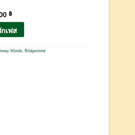
.00
฿
ักเฟส
irway Woods
,
Bridgestone