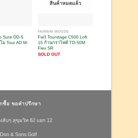
สินค้าหมดแล้ว
FAIRWAY WOODS
FAIRWAY WOODS
o Sure DD-5
Fw3 Tourstage C500 Loft
FW5 Taylormade S
นโม Tour AD M-
15 ก้านกราไฟต์ TD-50M
Loft 18 ก้านโม Spe
Flex SR
Evolution VI Flex S
SOLD OUT
5,000.00
฿
อกซื้อ ขอคำปรึกษา
งลับๆ สุขุมวิท 62 แยก 12
 Don & Sons Golf