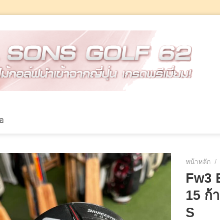
้อ
หน้าหลัก
/
Fw3 
15 ก้
S