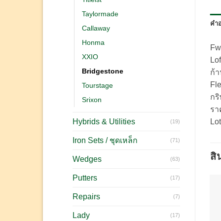
Taylormade
คำอ
Callaway
Honma
Fw
XXIO
Lof
Bridgestone
ก้
Fl
Tourstage
กริ
Srixon
รา
Hybrids & Utilities
Lo
(19)
Iron Sets / ชุดเหล็ก
(71)
สิ
Wedges
(63)
Putters
(17)
Repairs
(7)
Lady
(17)