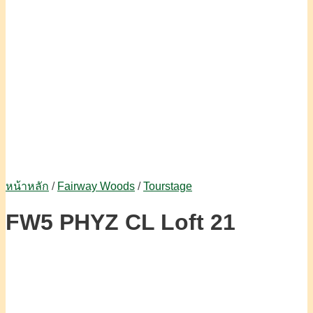
หน้าหลัก
/
Fairway Woods
/
Tourstage
FW5 PHYZ CL Loft 21