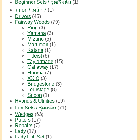
Beginner Sets / ชุดเริ่มต้น
(1)
7 iron / เหล็ก 7
(1)
Drivers
(45)
Fairway Woods
(79)
Ping
(3)
Yamaha
(3)
Mizuno
(5)
Maruman
(1)
Katana
(1)
Titleist
(6)
Taylormade
(15)
Callaway
(17)
Honma
(7)
XXIO
(3)
Bridgestone
(3)
Tourstage
(8)
Srixon
(1)
Hybrids & Utilities
(19)
Iron Sets / ชุดเหล็ก
(71)
Wedges
(63)
Putters
(17)
Repairs
(7)
Lady
(17)
Lady Full Set
(1)