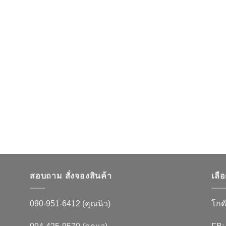
สอบถาม สั่งจองสินค้า
เลื
090-951-6412 (คุณนิว)
โกดั