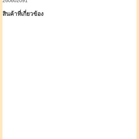
260602091
สินค้าที่เกี่ยวข้อง